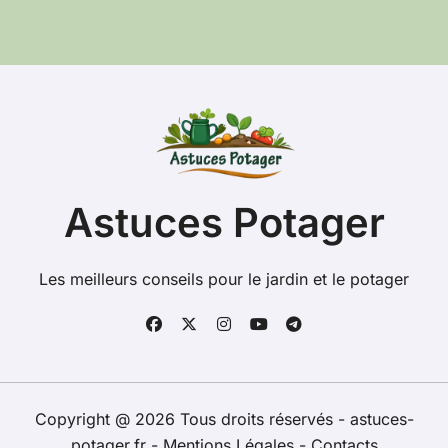
c
h
e
r
c
h
e
r
:
Astuces Potager
Les meilleurs conseils pour le jardin et le potager
Copyright @ 2026 Tous droits réservés - astuces-
potager.fr -
Mentions Légales
-
Contacts