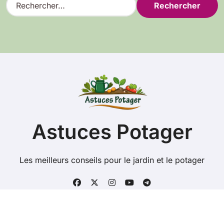
e
c
h
e
r
c
h
e
r
:
Astuces Potager
Les meilleurs conseils pour le jardin et le potager