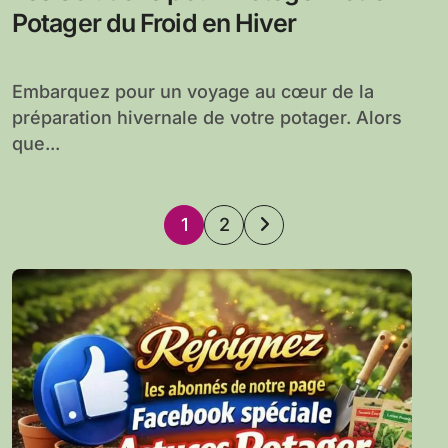
Potager du Froid en Hiver
Embarquez pour un voyage au cœur de la
préparation hivernale de votre potager. Alors
que...
Pagination
1
2
des
publications