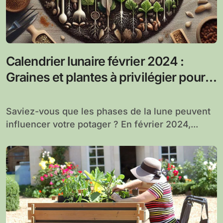
Calendrier lunaire février 2024 :
Graines et plantes à privilégier pour
un potager au rythme des phases
lunaires
Saviez-vous que les phases de la lune peuvent
influencer votre potager ? En février 2024,...