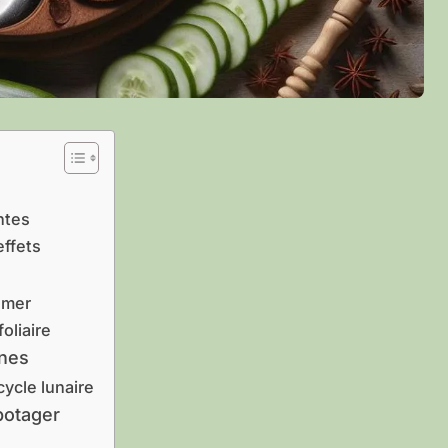
ntes
effets
emer
oliaire
ines
ycle lunaire
 potager