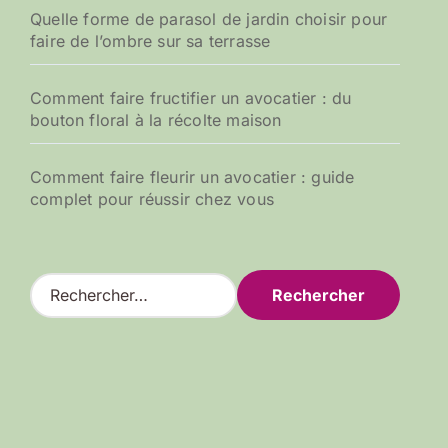
Quelle forme de parasol de jardin choisir pour
faire de l’ombre sur sa terrasse
Comment faire fructifier un avocatier : du
bouton floral à la récolte maison
Comment faire fleurir un avocatier : guide
complet pour réussir chez vous
R
e
c
h
e
r
c
h