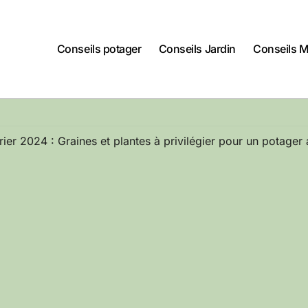
Conseils potager
Conseils Jardin
Conseils 
vrier 2024 : Graines et plantes à privilégier pour un potage