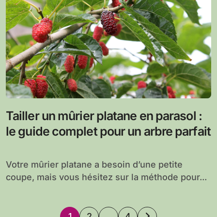
Tailler un mûrier platane en parasol :
le guide complet pour un arbre parfait
Votre mûrier platane a besoin d’une petite
coupe, mais vous hésitez sur la méthode pour...
Pagination
1
2
…
4