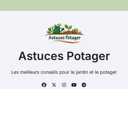
e
r
c
h
e
r
:
Astuces Potager
Les meilleurs conseils pour le jardin et le potager
Copyright @ 2026 Tous droits réservés - astuces-
potager.fr -
Mentions Légales
-
Contacts