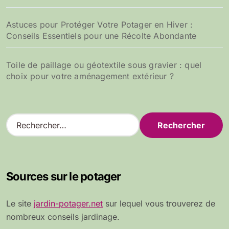
Astuces pour Protéger Votre Potager en Hiver :
Conseils Essentiels pour une Récolte Abondante
Toile de paillage ou géotextile sous gravier : quel
choix pour votre aménagement extérieur ?
R
e
c
h
e
Sources sur le potager
r
c
h
Le site
jardin-potager.net
sur lequel vous trouverez de
e
nombreux conseils jardinage.
r