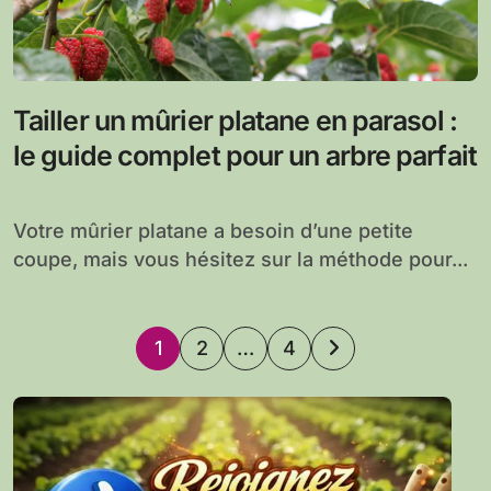
Tailler un mûrier platane en parasol :
le guide complet pour un arbre parfait
Votre mûrier platane a besoin d’une petite
coupe, mais vous hésitez sur la méthode pour...
Pagination
1
2
…
4
des
publications