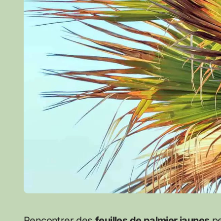
Rencontrer des
feuilles de palmier jaunes
pe