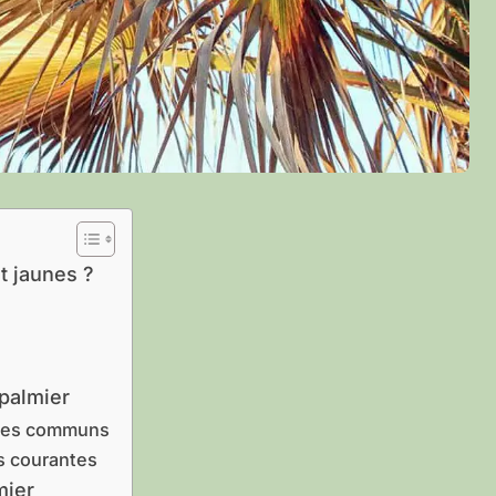
t jaunes ?
 palmier
ômes communs
es courantes
mier