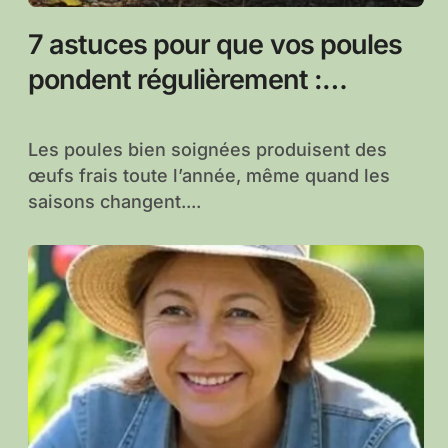
7 astuces pour que vos poules
pondent régulièrement :
conseils pour une production
d’œufs stable
Les poules bien soignées produisent des
œufs frais toute l’année, même quand les
saisons changent....