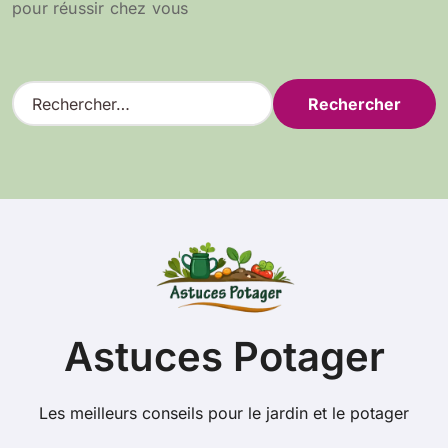
pour réussir chez vous
R
e
c
h
e
r
c
h
e
r
:
Astuces Potager
Les meilleurs conseils pour le jardin et le potager