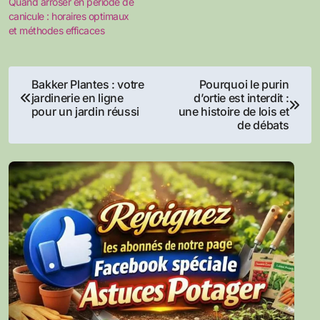
Quand arroser en période de
canicule : horaires optimaux
et méthodes efficaces
Navigation
Bakker Plantes : votre
Pourquoi le purin
jardinerie en ligne
d’ortie est interdit :
de
pour un jardin réussi
une histoire de lois et
de débats
l’article