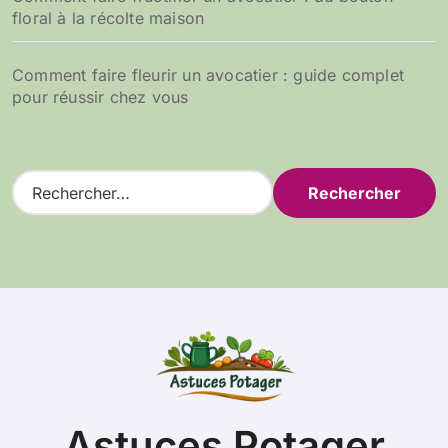
floral à la récolte maison
Comment faire fleurir un avocatier : guide complet
pour réussir chez vous
R
e
c
h
e
r
c
h
e
r
:
Astuces Potager