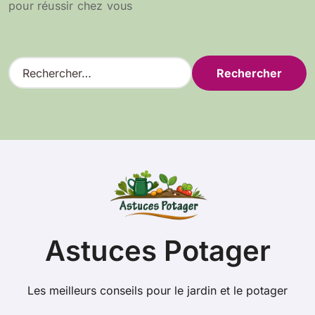
pour réussir chez vous
R
e
c
h
e
r
c
h
e
r
:
Astuces Potager
Les meilleurs conseils pour le jardin et le potager