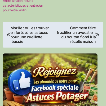
Arbre catalpa boule :
caractéristiques et entretien
pour votre jardin
Navigation
Morille : où les trouver
Comment faire
en forêt et les astuces
fructifier un avocatier :
de
pour une cueillette
du bouton floral à la
réussie
récolte maison
l’article