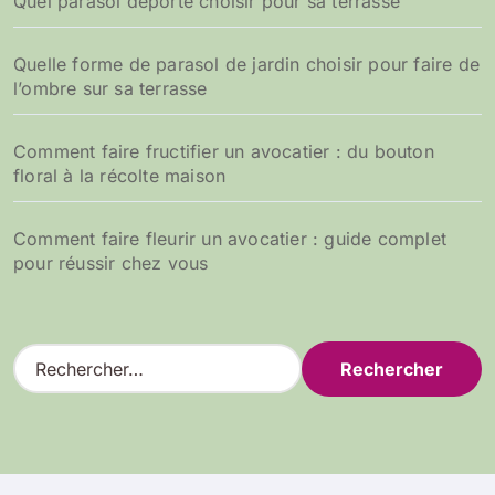
Quel parasol déporté choisir pour sa terrasse
Quelle forme de parasol de jardin choisir pour faire de
l’ombre sur sa terrasse
Comment faire fructifier un avocatier : du bouton
floral à la récolte maison
Comment faire fleurir un avocatier : guide complet
pour réussir chez vous
R
e
c
h
e
r