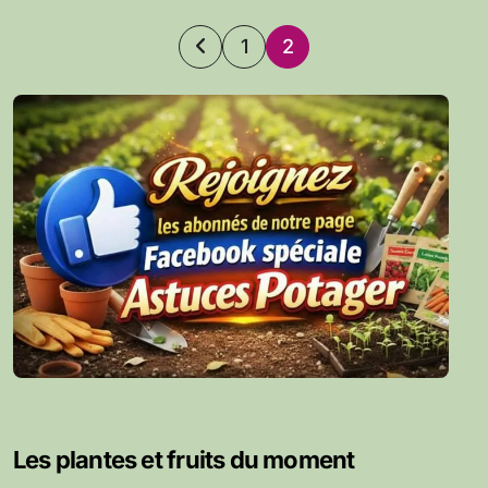
Pagination
1
2
des
publications
Les plantes et fruits du moment