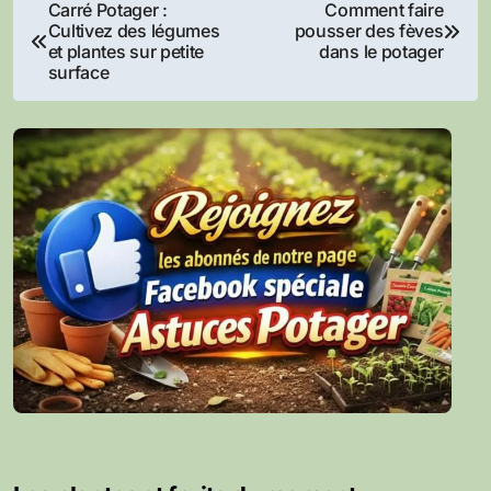
Navigation
Carré Potager :
Comment faire
Cultivez des légumes
pousser des fèves
de
et plantes sur petite
dans le potager
surface
l’article