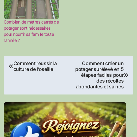
Combien de mètres carrés de
potager sont nécessaires
pour nourrir sa famille toute
l’année ?
Navigation
Comment réussir la
Comment créer un
culture de l’oseille
potager surélevé en 5
de
étapes faciles pour
des récoltes
l’article
abondantes et saines