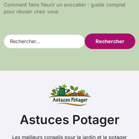
Comment faire fleurir un avocatier : guide complet
pour réussir chez vous
R
e
c
h
e
r
c
h
e
r
:
Astuces Potager
Les meilleurs conseils pour le jardin et le potager