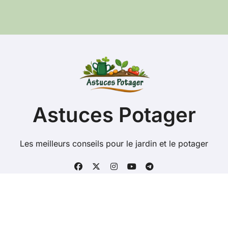
c
h
e
r
c
h
e
r
:
Astuces Potager
Les meilleurs conseils pour le jardin et le potager
Copyright @ 2026 Tous droits réservés - astuces-
potager.fr -
Mentions Légales
-
Contacts