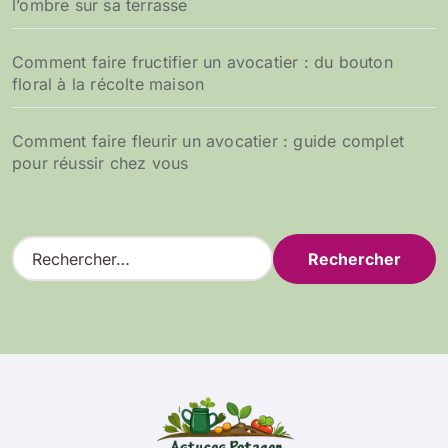
l’ombre sur sa terrasse
Comment faire fructifier un avocatier : du bouton
floral à la récolte maison
Comment faire fleurir un avocatier : guide complet
pour réussir chez vous
R
e
c
h
e
r
c
h
e
r